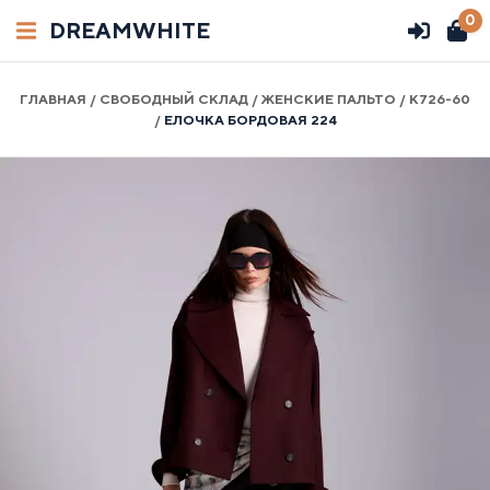
0
DREAMWHITE
ГЛАВНАЯ
/
СВОБОДНЫЙ СКЛАД
/
ЖЕНСКИЕ ПАЛЬТО
/
К726-60
ГЛАВНАЯ
Вход
/
ЕЛОЧКА БОРДОВАЯ 224
СВОБОДНЫЙ СКЛАД
Регистрация
ЧАСТЫЕ ВОПРОСЫ
Телефон/WhatsApp:
+7 (958) 540-86-89
КОНТАКТЫ
СОТРУДНИЧАТЬ