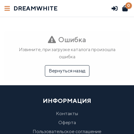
0
DREAMWHITE
ГЛАВНАЯ
Вход
Ошибка
СВОБОДНЫЙ СКЛАД
Регистрация
Извините, при загрузке каталога произошла
ЧАСТЫЕ ВОПРОСЫ
Телефон/WhatsApp:
ошибка
+7 (958) 540-86-89
КОНТАКТЫ
Вернуться назад
СОТРУДНИЧАТЬ
ИНФОРМАЦИЯ
Контакты
Оферта
Пользовательское соглашение